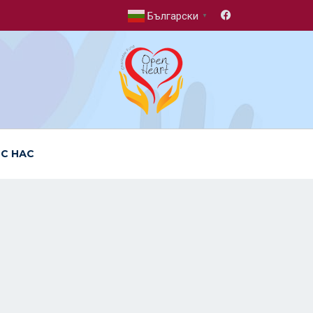
Български
▼
 С НАС