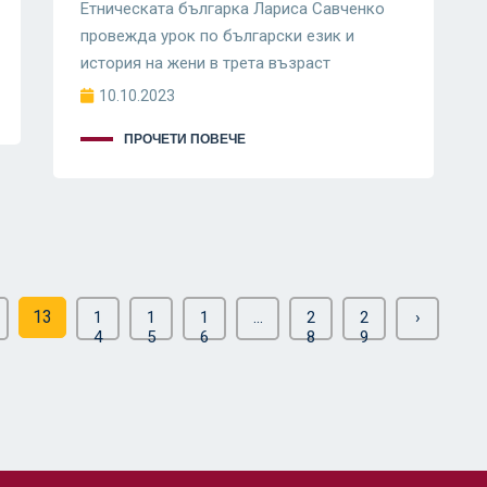
Етническата българка Лариса Савченко
провежда урок по български език и
история на жени в трета възраст
10.10.2023
ПРОЧЕТИ ПОВЕЧЕ
13
1
1
1
...
2
2
›
4
5
6
8
9