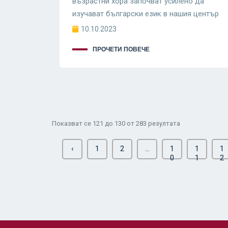
възрастни хора започват усилено да
изучават български език в нашия център
10.10.2023
ПРОЧЕТИ ПОВЕЧЕ
Показват се
121
до
130
от
283
резултата
‹
1
2
...
1
1
1
0
1
2