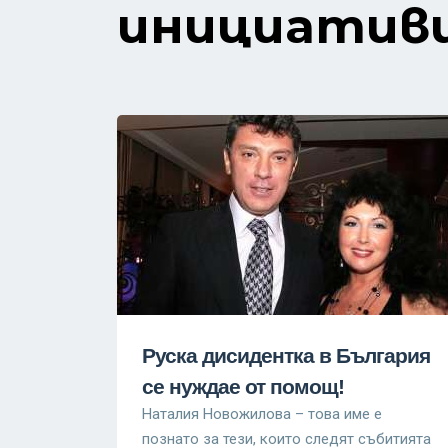
инициатив
Руска дисидентка в България
се нуждае от помощ!
Наталия Новожилова – това име е
познато за тези, които следят събитията