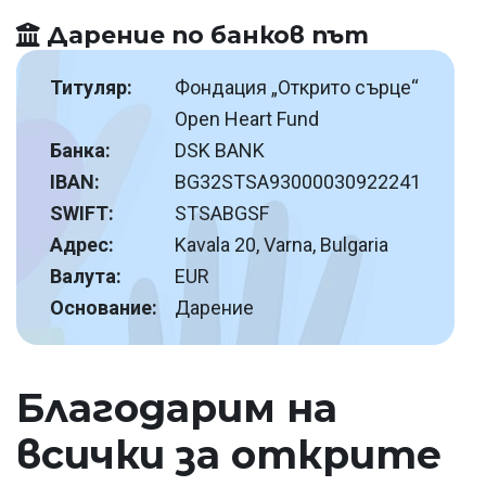
Дарение по банков път
Титуляр:
Фондация „Открито сърце“
Open Heart Fund
Банка:
DSK BANK
IBAN:
BG32STSA93000030922241
SWIFT:
STSABGSF
Адрес:
Kavala 20, Varna, Bulgaria
Валута:
EUR
Основание:
Дарение
Благодарим на
всички за открите