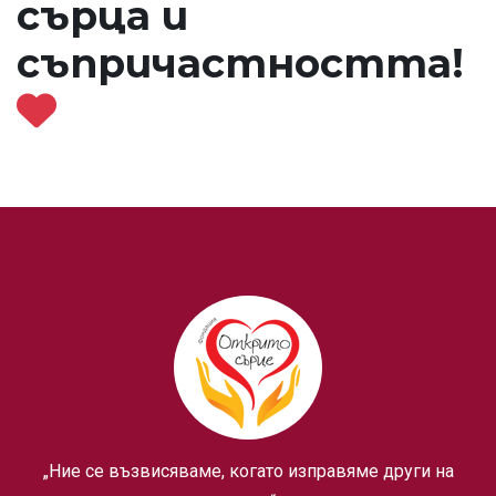
сърца и
съпричастността!
„Ние се възвисяваме, когато изправяме други на