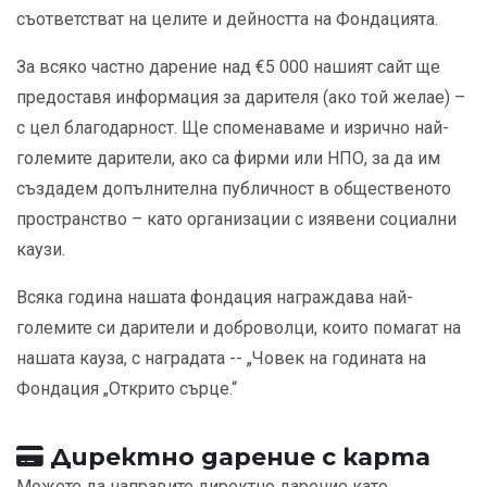
съответстват на целите и дейността на Фондацията.
За всяко частно дарение над €5 000 нашият сайт ще
предоставя информация за дарителя (ако той желае) –
с цел благодарност. Ще споменаваме и изрично най-
големите дарители, ако са фирми или НПО, за да им
създадем допълнителна публичност в общественото
пространство – като организации с изявени социални
каузи.
Всяка година нашата фондация награждава най-
големите си дарители и доброволци, които помагат на
нашата кауза, с наградата -- „Човек на годината на
Фондация „Открито сърце.“
Директно дарение с карта
Можете да направите директно дарение като