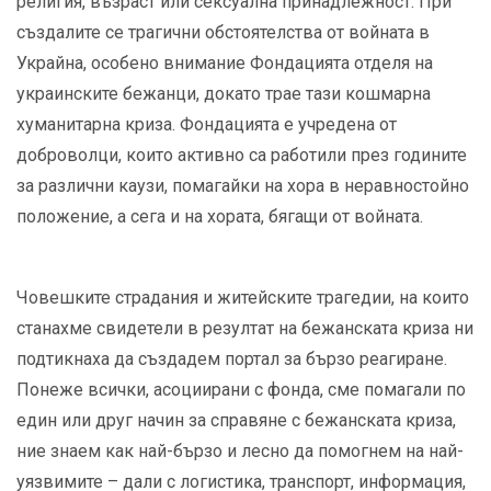
религия, възраст или сексуална принадлежност. При
създалите се трагични обстоятелства от войната в
Украйна, особено внимание Фондацията отделя на
украинските бежанци, докато трае тази кошмарна
хуманитарна криза. Фондацията е учредена от
доброволци, които активно са работили през годините
за различни каузи, помагайки на хора в неравностойно
положение, а сега и на хората, бягащи от войната.
Човешките страдания и житейските трагедии, на които
станахме свидетели в резултат на бежанската криза ни
подтикнаха да създадем портал за бързо реагиране.
Понеже всички, асоциирани с фонда, сме помагали по
един или друг начин за справяне с бежанската криза,
ние знаем как най-бързо и лесно да помогнем на най-
уязвимите – дали с логистика, транспорт, информация,