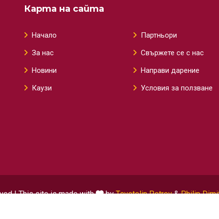
Карта на сайта
Начало
Партньори
За нас
Свържете се с нас
Новини
Направи дарение
Каузи
Условия за ползване
ved | This site is made with
by
Tsvetelin Petrov
&
Philip Dimi