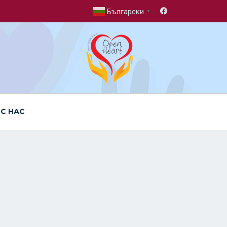
Български
▼
 С НАС