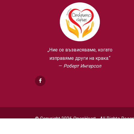
„Ние се възвисяваме, когато
изправяме други на крака.“
Роберт Ингерсол
© Copyright 2026 OpenHeart - All Rights Reser