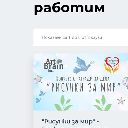
работим
Показани са 1 дo 6 от 2 каузи
"Рисунки за мир" -