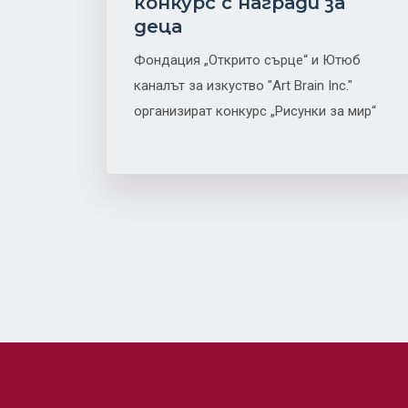
конкурс с награди за
деца
Фондация „Открито сърце“ и Ютюб
каналът за изкуство "Аrt Brain Inc."
организират конкурс „Рисунки за мир“