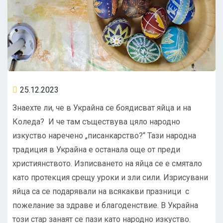
25.12.2023
Знаехте ли, че в Украйна се боядисват яйца и на
Коледа? И че там съществува цяло народно
изкуство наречено „писанкарство?“ Тази народна
традиция в Украйна е останала още от преди
християнството. Изписването на яйца се е смятало
като протекция срещу уроки и зли сили. Изрисувани
яйца са се подарявали на всякакви празници с
пожелание за здраве и благоденствие. В Украйна
този стар занаят се пази като народно изкуство.