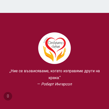
„Ние се възвисяваме, когато изправяме други на
крака.“
Роберт Ингерсол