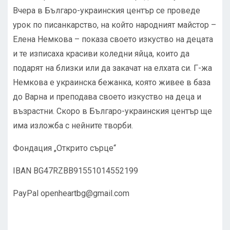
Вчера в Българо-украинския център се проведе
урок по писанкарство, на който народният майстор –
Елена Немкова – показа своето изкуство на децата
и те изписаха красиви коледни яйца, които да
подарят на близки или да закачат на елхата си. Г-жа
Немкова е украинска бежанка, която живее в база
до Варна и преподава своето изкуство на деца и
възрастни. Скоро в Българо-украинския център ще
има изложба с нейните творби.
Фондация „Открито сърце“
IBAN BG47RZBB91551014552199
PayPal
openheartbg@gmail.com