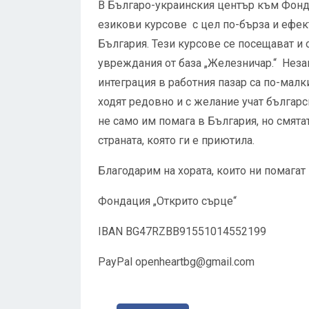
В Българо-украинския център към Фонд
езикови курсове с цел по-бърза и ефек
България. Тези курсове се посещават и о
увреждания от база „Железничар.“ Незав
интеграция в работния пазар са по-малк
ходят редовно и с желание учат българск
не само им помага в България, но смятат
страната, която ги е приютила.
Благодарим на хората, които ни помагат
Фондация „Открито сърце“
IBAN BG47RZBB91551014552199
PayPal
openheartbg@gmail.com