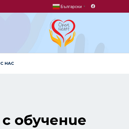
Български
▼
 С НАС
 с обучение