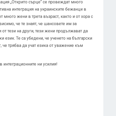
ация „Открито сърце“ се провеждат много
тивна интеграция на украинските бежанци в
т много жени в трета възраст, както и от хора с
исимо, че те знаят, че шансовете им за
и от тези на други, тези жени продължават да
и език. Те са убедени, че ученето на български
, че трябва да учат езика от уважение към
 в интеграционните ни усилия!