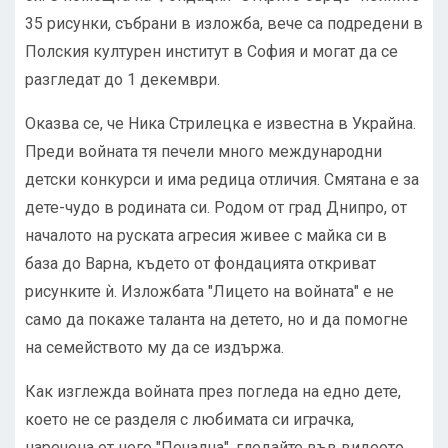
35 рисунки, събрани в изложба, вече са подредени в
Полския културен институт в София и могат да се
разгледат до 1 декември.
Оказва се, че Ника Стрилецка е известна в Украйна.
Преди войната тя печели много международни
детски конкурси и има редица отличия. Смятана е за
дете-чудо в родината си. Родом от град Днипро, от
началото на руската агресия живее с майка си в
база до Варна, където от фондацията откриват
рисунките ѝ. Изложбата "Лицето на войната" е не
само да покаже таланта на детето, но и да помогне
на семейството му да се издържа.
Как изглежда войната през погледа на едно дете,
което не се разделя с любимата си играчка,
наречена от него "Печална", гледайте във видеото.