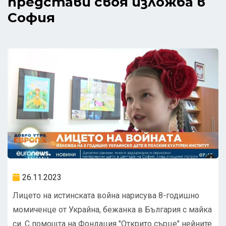
представи своя изложба в
София
26.11.2023
Лицето на истинската война нарисува 8-годишно
момиченце от Украйна, бежанка в България с майка
си. С помощта на Фондация "Открито сърце" нейните