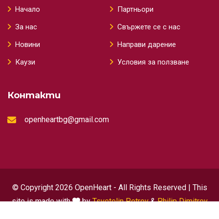
Начало
Партньори
За нас
Свържете се с нас
Новини
Направи дарение
Каузи
Условия за ползване
Контакти
openheartbg@gmail.com
© Copyright 2026 OpenHeart - All Rights Reserved | This
site is made with
by
Tsvetelin Petrov
&
Philip Dimitrov