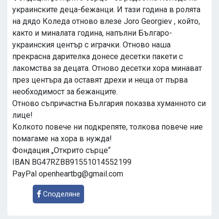
украинските деца-бежанци. И тази година в ролята
на дядо Коледа отново влезе Joro Georgiev , който,
както и миналата година, напълни Българо-
украинския център с играчки. Отново наша
прекрасна дарителка донесе десетки пакети с
лакомства за децата. Отново десетки хора минават
през центъра да оставят дрехи и неща от първа
необходимост за бежанците.
Отново съпричастна България показва хуманното си
лице!
Колкото повече ни подкрепяте, толкова повече ние
помагаме на хора в нужда!
Фондация „Открито сърце“
IBAN BG47RZBB91551014552199
PayPal
openheartbg@gmail.com
Споделяне