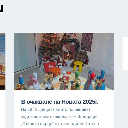
и
В очакване на Новата 2025г.
На 28.12., децата които посещават
художествената школа към Фондация
„Открито сърце“ с ръководител Татяна