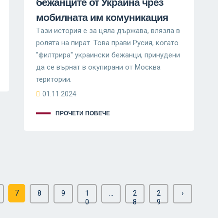
бежанците от Украйна чрез
мобилната им комуникация
Tази история е за цяла държава, влязла в
ролята на пират. Това прави Русия, когато
"филтрира" украински бежанци, принудени
да се върнат в окупирани от Москва
територии.
01.11.2024
ПРОЧЕТИ ПОВЕЧЕ
7
8
9
1
...
2
2
›
0
8
9