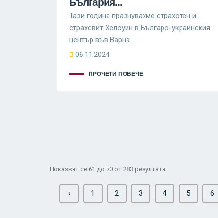
България...
Тази година празнувахме страхотен и
страховит Хелоуин в Българо-украинския
център във Варна
06.11.2024
ПРОЧЕТИ ПОВЕЧЕ
Показват се
61
до
70
от
283
резултата
‹
1
2
3
4
5
6