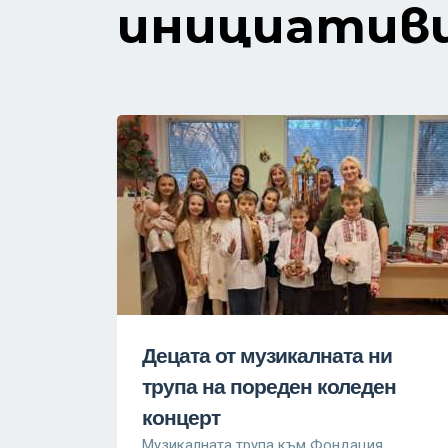
инициатив
Децата от музикалната ни
трупа на пореден коледен
концерт
Музикалната трупа към Фондация