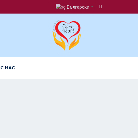
Български
▼
 С НАС