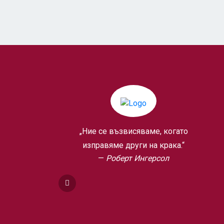
„Ние се възвисяваме, когато
изправяме други на крака.“
Роберт Ингерсол