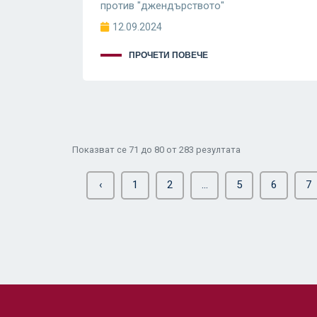
против "джендърството"
12.09.2024
ПРОЧЕТИ ПОВЕЧЕ
Показват се
71
до
80
от
283
резултата
‹
1
2
...
5
6
7