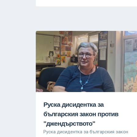
Руска дисидентка за
българския закон против
"джендърството"
Руска дисидентка за българския закон