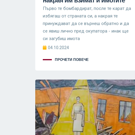
накрая им взимат и имотите
Първо те бомбардират, после те карат да
избягаш от страната си, а накрая те
принуждават да се върнеш обратно и да
се явиш лично пред окупатора - инак ще
си загубиш имота
04.10.2024
ПРОЧЕТИ ПОВЕЧЕ