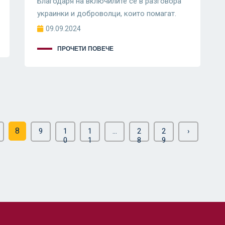
Благодаря на включилите се в разговора
украинки и доброволци, които помагат.
09.09.2024
ПРОЧЕТИ ПОВЕЧЕ
8
9
1
1
...
2
2
›
0
1
8
9