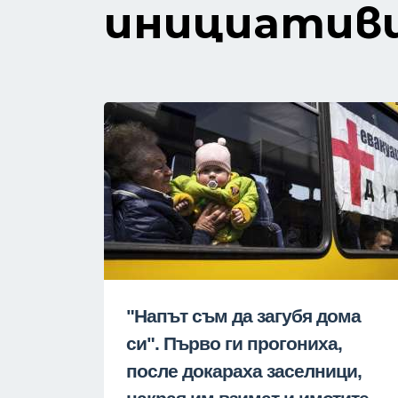
инициатив
"Напът съм да загубя дома
си". Първо ги прогониха,
после докараха заселници,