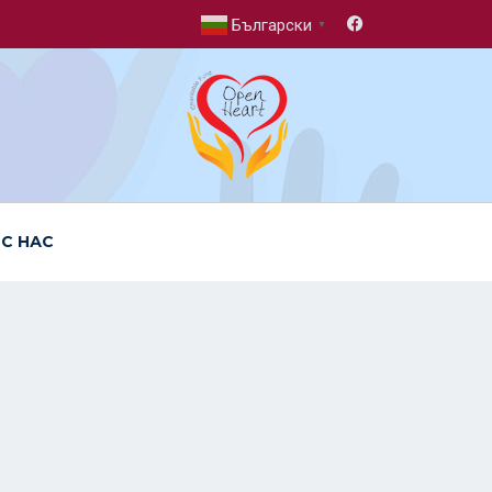
Български
▼
 С НАС