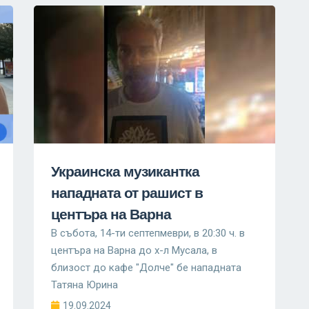
Украинска музикантка
нападната от рашист в
центъра на Варна
В събота, 14-ти септепмеври, в 20:30 ч. в
центъра на Варна до х-л Мусала, в
близост до кафе "Долче" бе нападната
Татяна Юрина
19.09.2024