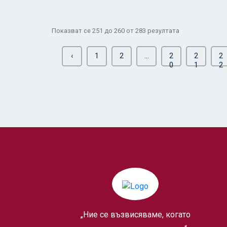
Показват се
251
до
260
от
283
резултата
‹
1
2
...
2
2
2
0
1
2
„Ние се възвисяваме, когато