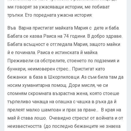
ми говорят за ужасяващи истории, ме побиват
тръпки. Ето поредната ужасна история:
Във Варна пристигат майката Мария с дете и баба.
Бабата се казва Раиса на 74 години. В добро здраве.
Бабата всъщност е отгледала Мария, защото майки
й е починала. Раиса е истинската й майка.
Преживели са обстрелите, стоенето по подземия и
бункери, неимоверен стрес... Пристигат като
бежанки в база в Шкорпиловци. Аз съм била там да
носим хуманитарна помощ. Дори мисля, че си
спомням скромната възрастна жена, която стоеше
търпеливо чакаща на опашка с чашка в ръка да й
прелеят малко шампоан и прах за пране... В края на
май й става лошо. Очевидно стресът от войната и от
неизвестността (до последно бежанците не знаеха