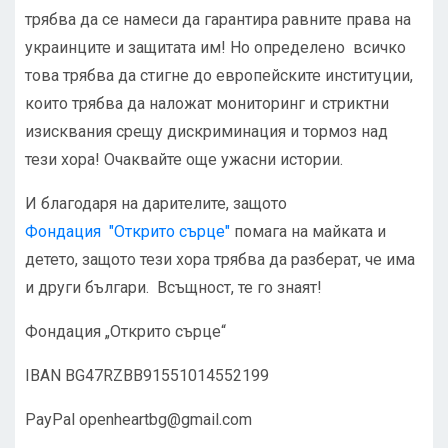
трябва да се намеси да гарантира равните права на
украинците и защитата им! Но определено всичко
това трябва да стигне до европейските институции,
които трябва да наложат мониторинг и стриктни
изисквания срещу дискриминация и тормоз над
тези хора! Очаквайте още ужасни истории.
И благодаря на дарителите, защото
Фондация "Открито сърце"
помага на майката и
детето, защото тези хора трябва да разберат, че има
и други българи. Всъщност, те го знаят!
Фондация „Открито сърце“
IBAN BG47RZBB91551014552199
PayPal
openheartbg@gmail.com