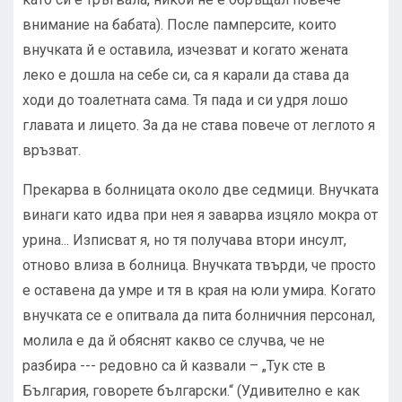
внимание на бабата). После памперсите, които
внучката й е оставила, изчезват и когато жената
леко е дошла на себе си, са я карали да става да
ходи до тоалетната сама. Тя пада и си удря лошо
главата и лицето. За да не става повече от леглото я
връзват.
Прекарва в болницата около две седмици. Внучката
винаги като идва при нея я заварва изцяло мокра от
урина... Изписват я, но тя получава втори инсулт,
отново влиза в болница. Внучката твърди, че просто
е оставена да умре и тя в края на юли умира. Когато
внучката се е опитвала да пита болничния персонал,
молила е да й обяснят какво се случва, че не
разбира --- редовно са й казвали – „Тук сте в
България, говорете български.“ (Удивително е как