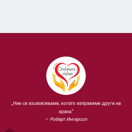
„Ние се възвисяваме, когато изправяме други на
крака.“
Роберт Ингерсол