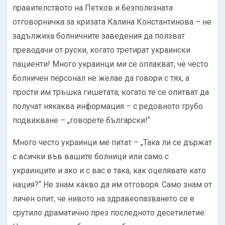
правителството на Петков и безполезната
отговорничка за кризата Калина Константинова – не
задължиха болничните заведения да ползват
преводачи от руски, когато третират украински
пациенти! Много украинци ми се оплакват, че често
болничен персонал не желае да говори с тях, а
прости им тръшка гишетата, когато те се опитват да
получат някаква информация – с редовното грубо
подвикване – „говорете български!“
Много често украинци ме питат – „Така ли се държат
с всички във вашите болници или само с
украинците и ако и с вас е така, как оцелявате като
нация?“ Не знам какво да им отговоря. Само знам от
личен опит, че нивото на здравеопазването се е
срутило драматично през последното десетилетие.