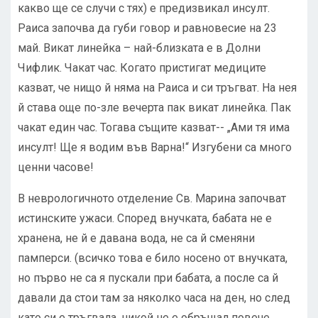
какво ще се случи с тях) е предизвикал инсулт.
Раиса започва да губи говор и равновесие на 23
май. Викат линейка – най-близката е в Долни
Чифлик. Чакат час. Когато пристигат медиците
казват, че нищо й няма на Раиса и си тръгват. На нея
й става още по-зле вечерта пак викат линейка. Пак
чакат един час. Тогава същите казват-- „Ами тя има
инсулт! Ще я водим във Варна!“ Изгубени са много
ценни часове!
В неврологичното отделение Св. Марина започват
истинските ужаси. Според внучката, бабата не е
хранена, не й е давана вода, не са й сменяни
памперси. (всичко това е било носено от внучката,
но първо не са я пускали при бабата, а после са й
давали да стои там за няколко часа на ден, но след
като си е тръгвала, никой не е обръщал повече