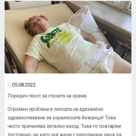
05.08.2022
Пореден текст за стената на срама.
Огромен проблем е липсата на адекватно
здравеопазване за украинските бежанци! Това
често причинява летален изход. Това го повтарям
постоянно, но като чуя жени с разплакани лица да