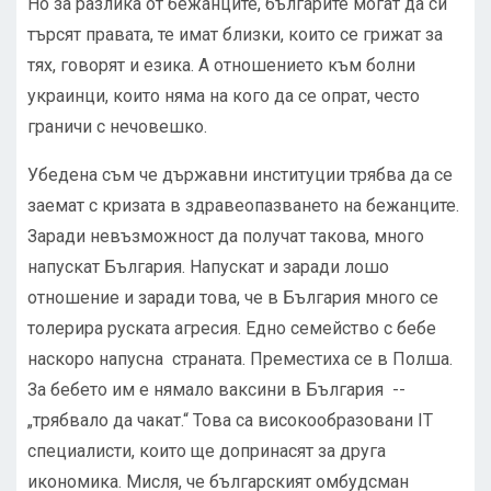
Но за разлика от бежанците, българите могат да си
търсят правата, те имат близки, които се грижат за
тях, говорят и езика. А отношението към болни
украинци, които няма на кого да се опрат, често
граничи с нечовешко.
Убедена съм че държавни институции трябва да се
заемат с кризата в здравеопазването на бежанците.
Заради невъзможност да получат такова, много
напускат България. Напускат и заради лошо
отношение и заради това, че в България много се
толерира руската агресия. Едно семейство с бебе
наскоро напусна страната. Преместиха се в Полша.
За бебето им е нямало ваксини в България --
„трябвало да чакат.“ Това са високообразовани IT
специалисти, които ще допринасят за друга
икономика. Мисля, че българският омбудсман