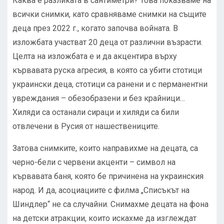
Каква е разликата в сантиметри? Това показваме на
всички снимки, като сравняваме снимки на същите
деца през 2022 г., когато започва войната. В
изложбата участват 20 деца от различни възрасти.
Целта на изложбата е и да акцентира върху
кървавата руска агресия, в която са убити стотици
украински деца, стотици са ранени и с перманентни
увреждания – обезобразени и без крайници…
Хиляди са останали сираци и хиляди са били
отвлечени в Русия от нашествениците.
Затова снимките, които направихме на децата, са
черно-бели с червени акценти – символ на
кървавата баня, която бе причинена на украинския
народ. И да, асоциациите с филма „Списъкът на
Шиндлер“ не са случайни. Снимахме децата на фона
на детски атракции, които искахме да изглеждат