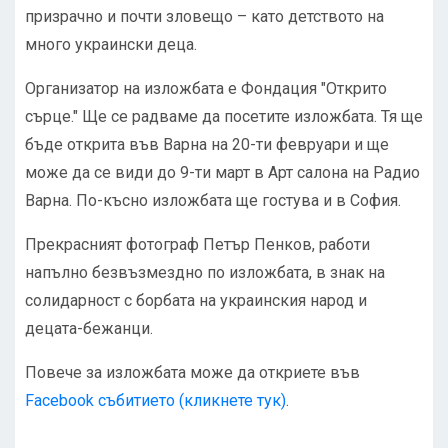
призрачно и почти зловещо – като детството на
много украински деца.
Организатор на изложбата е Фондация "Открито
сърце." Ще се радваме да посетите изложбата. Тя ще
бъде открита във Варна на 20-ти февруари и ще
може да се види до 9-ти март в Арт салона на Радио
Варна. По-късно изложбата ще гостува и в София.
Прекрасният фотограф Петър Пенков, работи
напълно безвъзмездно по изложбата, в знак на
солидарност с борбата на украинския народ и
децата-бежанци.
Повече за изложбата може да откриете във
Facebook събитието (кликнете тук)
.