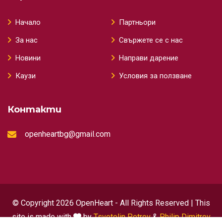
Начало
Партньори
За нас
Свържете се с нас
Новини
Направи дарение
Каузи
Условия за ползване
Контакти
openheartbg@gmail.com
© Copyright 2026 OpenHeart - All Rights Reserved | This
site is made with
by
Tsvetelin Petrov
&
Philip Dimitrov