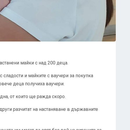
астанени майки с над 200 деца.
 сладости и майките с ваучери за покупка
овече деца получиха ваучери.
дна, от които ще ражда скоро.
а други разчитат на настаняване в държавните