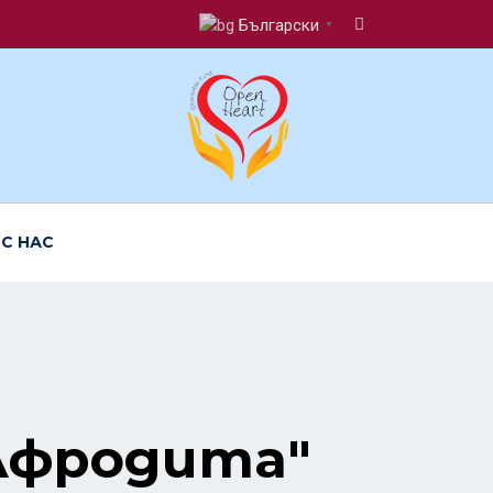
Български
▼
 С НАС
"Афродита"