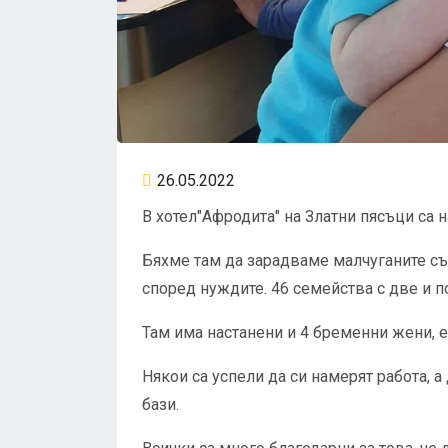
26.05.2022
В хотел"Афродита" на Златни пясъци са н
Бяхме там да зарадваме малчуганите със
според нуждите. 46 семейства с две и п
Там има настанени и 4 бременни жени, е
Някои са успели да си намерят работа, 
бази.