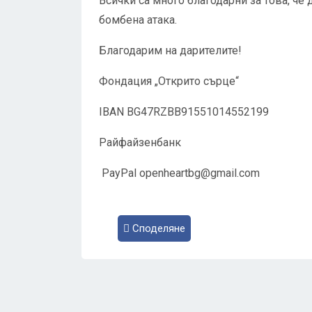
Всички са много благодарни за това, че 
бомбена атака.
Благодарим на дарителите!
Фондация „Открито сърце“
IBAN BG47RZBB91551014552199
Райфайзенбанк
PayPal
openheartbg@gmail.com
Споделяне