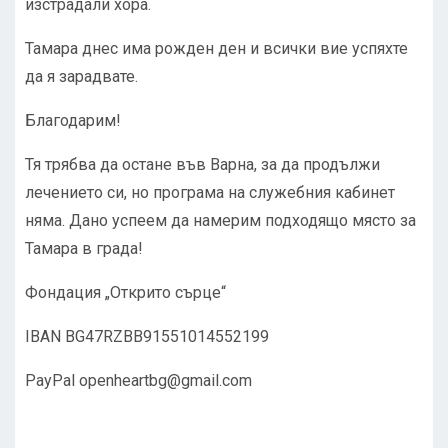
изстрадали хора.
Тамара днес има рожден ден и всички вие успяхте
да я зарадвате.
Благодарим!
Тя трябва да остане във Варна, за да продължи
лечението си, но програма на служебния кабинет
няма. Дано успеем да намерим подходящо място за
Тамара в града!
Фондация „Открито сърце“
IBAN BG47RZBB91551014552199
PayPal
openheartbg@gmail.com