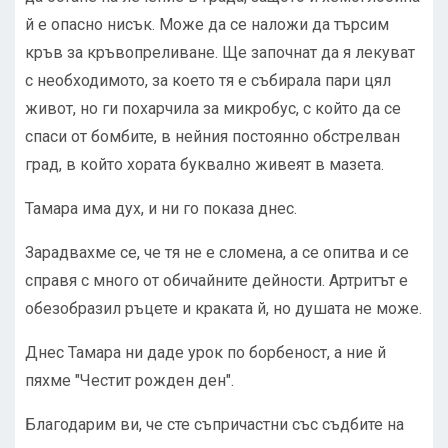
й е опасно нисък. Може да се наложи да търсим
кръв за кръвопреливане. Ще започнат да я лекуват
с необходимото, за което тя е събирала пари цял
живот, но ги похарчила за микробус, с който да се
спаси от бомбите, в нейния постоянно обстрелван
град, в който хората буквално живеят в мазета.
Тамара има дух, и ни го показа днес.
Зарадвахме се, че тя не е сломена, а се опитва и се
справя с много от обичайните дейности. Артритът е
обезобразил ръцете и краката й, но душата не може.
Днес Тамара ни даде урок по борбеност, а ние й
пяхме "Честит рожден ден".
Благодарим ви, че сте съпричастни със съдбите на