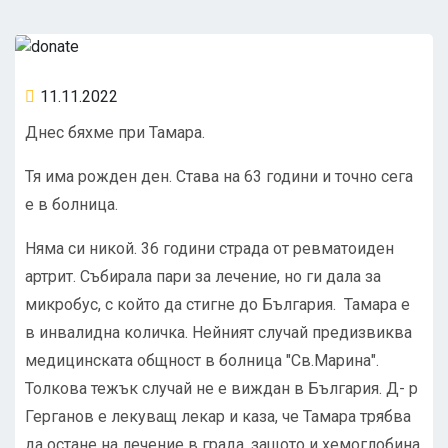
11.11.2022
Днес бяхме при Тамара.
Тя има рожден ден. Става на 63 години и точно сега
е в болница.
Няма си никой. 36 години страда от ревматоиден
артрит. Събирала пари за лечение, но ги дала за
микробус, с който да стигне до България. Тамара е
в инвалидна количка. Нейният случай предизвиква
медицинската общност в болница "Св.Марина".
Толкова тежък случай не е виждан в България. Д- р
Герганов е лекуващ лекар и каза, че Тамара трябва
да остане на лечение в града, защото и хемоглобина