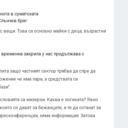
снота в суматохата
Слънчев бряг
с вещи. Това са основно майки с деца, възрастни
 временна закрила у нас продължава с
ита защо частният сектор трябва да спре да
жение че има пари, а средствата се
ази".
условията са мизерни. Каква е логиката? Явно
оито се дават за бежанците, и те да останат за
пресконференции, няма информация. Затова