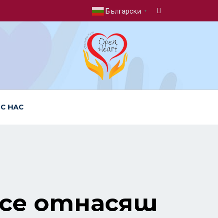
Български
▼
 С НАС
 се отнасяш