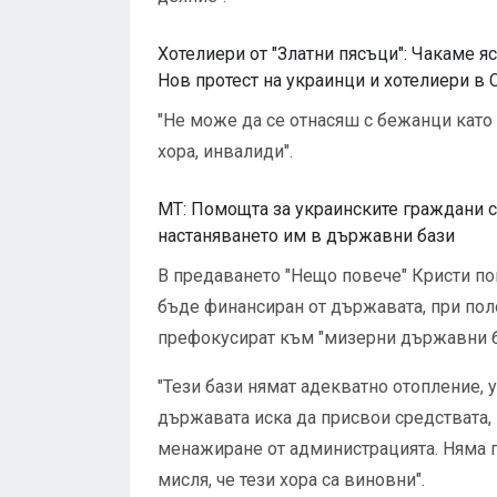
Хотелиери от "Златни пясъци": Чакаме я
Нов протест на украинци и хотелиери в 
"Не може да се отнасяш с бежанци като 
хора, инвалиди".
МТ: Помощта за украинските граждани с
настаняването им в държавни бази
В предаването "Нещо повече" Кристи поп
бъде финансиран от държавата, при поло
префокусират към "мизерни държавни б
"Тези бази нямат адекватно отопление, 
държавата иска да присвои средствата, к
менажиране от администрацията. Няма 
мисля, че тези хора са виновни".