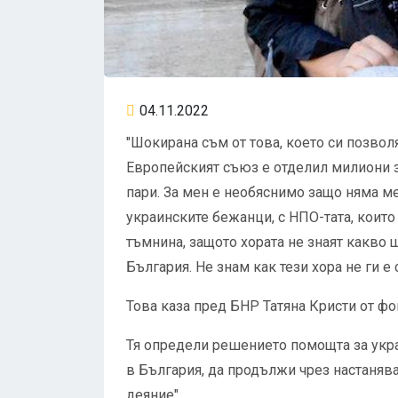
04.11.2022
"Шокирана съм от това, което си позволя
Европейският съюз е отделил милиони з
пари. За мен е необяснимо защо няма 
украинските бежанци, с НПО-тата, които
тъмнина, защото хората не знаят какво
България. Не знам как тези хора не ги е 
Това каза пред БНР Татяна Кристи от фо
Тя определи решението помощта за укр
в България, да продължи чрез настаняв
деяние".