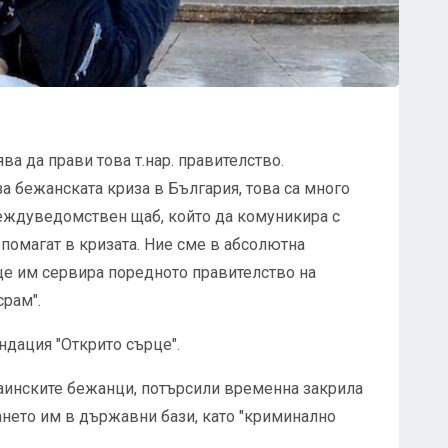
ва да прави това т.нар. правителство.
а бежанската криза в България, това са много
междуведомствен щаб, който да комуникира с
 помагат в кризата. Ние сме в абсолютна
 ще им сервира поредното правителство на
срам".
ндация "Открито сърце".
аинските бежанци, потърсили временна закрила
ането им в държавни бази, като "криминално