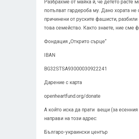
Разбрахме от майка й, че детето расте м
попълват гардероба му. Дано хората не
причинени от руските фашисти, разбили 
това семейство. Както знаете, ние сме
Фондация „Открито сърце“
IBAN
BG32STSA93000030922241
Дарение с карта
openheartfund.org/donate
А който иска да прати вещи (за есенния 
направи на този адрес:
Българо-украински център