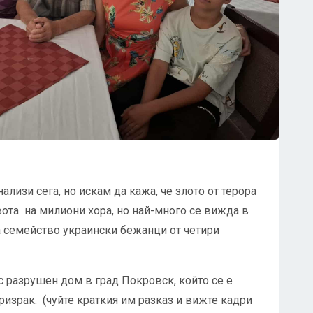
лизи сега, но искам да кажа, че злото от терора
вота на милиони хора, но най-много се вижда в
а семейство украински бежанци от четири
с разрушен дом в град Покровск, който се е
израк. (чуйте краткия им разказ и вижте кадри