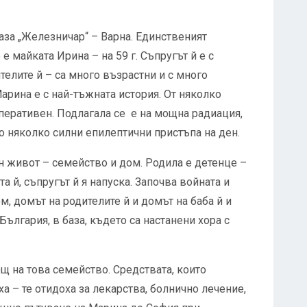
аза „Железничар“ – Варна. Единственият
 майката Ирина – на 59 г. Съпругът й е с
телите й – са много възрастни и с много
рина е с най-тъжната история. От няколко
перативен. Подлагала се е на мощна радиация,
по няколко силни епилептични пристъпа на ден.
н живот – семейство и дом. Родила е детенце –
а й, съпругът й я напуска. Започва войната и
, домът на родителите й и домът на баба й и
ългария, в база, където са настанени хора с
 на това семейство. Средствата, които
а – те отидоха за лекарства, болнично лечение,