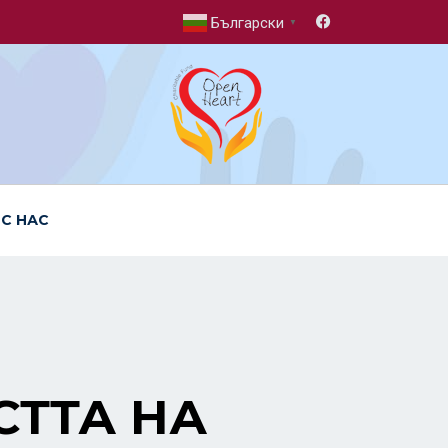
Български
▼
 С НАС
СТТА НА