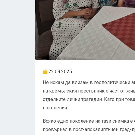
22.09.2025
Не искам да влизам в геополитически ана
на кремълския престъпник е част от жи
отделните лични трагедии. Като при тов
поколения.
Всяко едно поколение на тази снимка е 
превърнал в пост-апокалиптичен град-пр