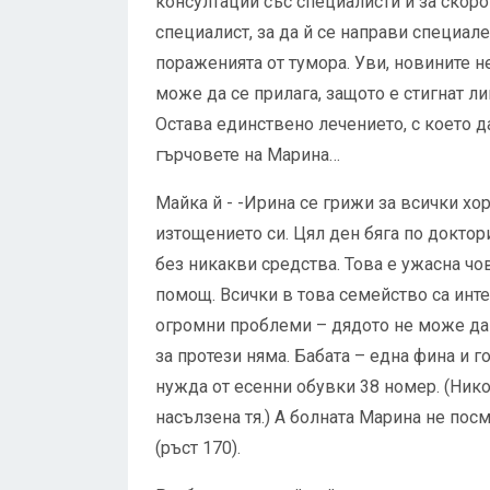
консултации със специалисти и за скор
специалист, за да й се направи специал
пораженията от тумора. Уви, новините не
може да се прилага, защото е стигнат 
Остава единствено лечението, с което 
гърчовете на Марина…
Майка й - -Ирина се грижи за всички хо
изтощението си. Цял ден бяга по доктори
без никакви средства. Това е ужасна ч
помощ. Всички в това семейство са инте
огромни проблеми – дядото не може да 
за протези няма. Бабата – една фина и 
нужда от есенни обувки 38 номер. (Нико
насълзена тя.) А болната Марина не посм
(ръст 170).