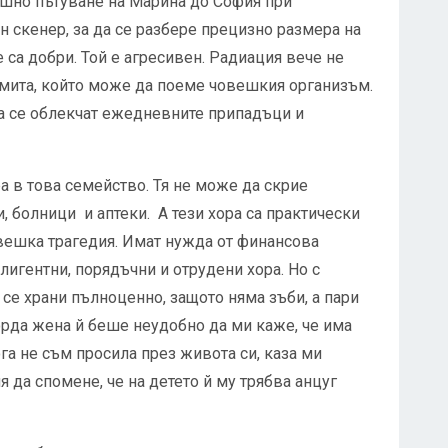
ошно пътуване на Марина до София при
ен скенер, за да се разбере прецизно размера на
 са добри. Той е агресивен. Радиация вече не
лимита, който може да поеме човешкия организъм.
да се облекчат ежедневните припадъци и
ра в това семейство. Тя не може да скрие
, болници и аптеки. А тези хора са практически
овешка трагедия. Имат нужда от финансова
лигентни, порядъчни и отрудени хора. Но с
се храни пълноценно, защото няма зъби, а пари
горда жена й беше неудобно да ми каже, че има
га не съм просила през живота си, каза ми
я да спомене, че на детето й му трябва анцуг