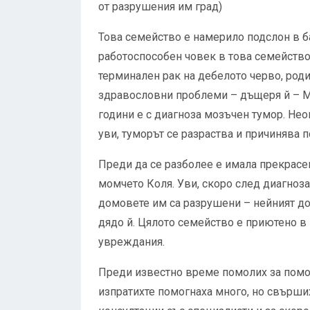
от разрушения им град)
Това семейство е намерило подслон в б
работоспособен човек в това семейство е
терминален рак на дебелото черво, роди
здравословни проблеми – дъщеря й – Ма
години е с диагноза мозъчен тумор. Нео
уви, туморът се разраства и причинява 
Преди да се разболее е имала прекрасе
момчето Коля. Уви, скоро след диагнозат
домовете им са разрушени – нейният дом
дядо й. Цялото семейство е приютено в Б
увреждания.
Преди известно време помолих за помощ
изпратихте помогнаха много, но свърших