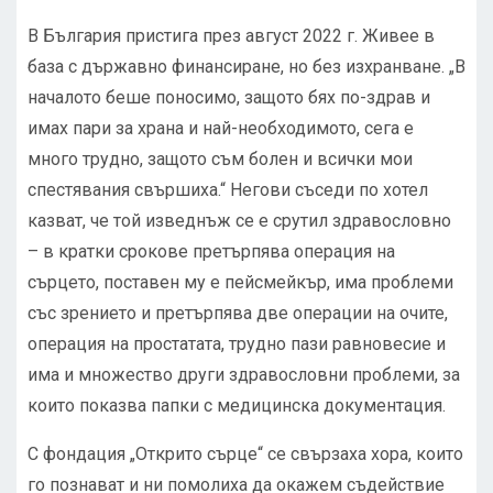
В България пристига през август 2022 г. Живее в
база с държавно финансиране, но без изхранване. „В
началото беше поносимо, защото бях по-здрав и
имах пари за храна и най-необходимото, сега е
много трудно, защото съм болен и всички мои
спестявания свършиха.“ Негови съседи по хотел
казват, че той изведнъж се е срутил здравословно
– в кратки срокове претърпява операция на
сърцето, поставен му е пейсмейкър, има проблеми
със зрението и претърпява две операции на очите,
операция на простатата, трудно пази равновесие и
има и множество други здравословни проблеми, за
които показва папки с медицинска документация.
С фондация „Открито сърце“ се свързаха хора, които
го познават и ни помолиха да окажем съдействие