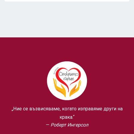
„Ние се възвисяваме, когато изправяме други на
крака.“
Роберт Ингерсол