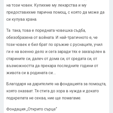
на този човек. Купихме му лекарства и му
предоставихме парична помощ, с която да може да
си купува храна.
Та така, това е поредната човешка съдба,
обезобразена от войната. И най-трагичното е, че
този човек е бил брат по оръжие с руснаците, учил
ги е на военно дело и сега заради тях е захвърлен в
старините си, далеч от дома си, от средата си, от
възможността да прекара последните години от
живота си в родината си….
Благодаря на дарителите на фондацията за помощта,
която оказват. Тя стига до хора в нужда и докато
подкрепата не секва, ние ще помагаме.
Фондация „Открито сърце“