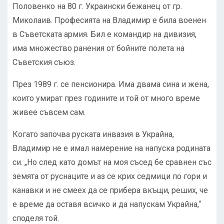
Половенко на 80 г. Украински бежанец от гр.
Миколаив. Професията на Владимир е била военен
в Съветската армия. Бил е командир на дивизия,
има множество ранения от бойните полета на
Съветския съюз.
През 1989 г. се пенсионира. Има двама сина и жена,
които умират през годините и той от много време
живее съвсем сам.
Когато започва руската инвазия в Украйна,
Владимир не е имал намерение на напуска родината
си. „Но след като домът на моя съсед бе сравнен със
земята от руснаците и аз се крих седмици по гори и
канавки и не смеех да се прибера вкъщи, реших, че
е време да оставя всичко и да напускам Украйна,“
споделя той.