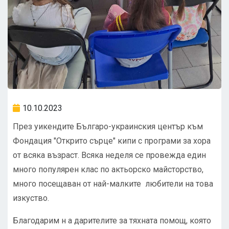
10.10.2023
През уикендите Българо-украинския център към
Фондация "Открито сърце" кипи с програми за хора
от всяка възраст. Всяка неделя се провежда един
много популярен клас по актьорско майсторство,
много посещаван от най-малките любители на това
изкуство.
Благодарим н а дарителите за тяхната помощ, която