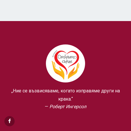
„Ние се възвисяваме, когато изправяме други на
крака.“
Роберт Ингерсол