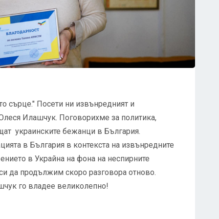
о сърце." Посети ни извънредният и
Олеся Илашчук. Поговорихме за политика,
ещат украинските бежанци в България.
цията в България в контекста на извънредните
ението в Украйна на фона на неспирните
си да продължим скоро разговора отново.
шчук го владее великолепно!