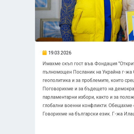
19.03.2026
Имахме скъп гост във Фондация "Открит
пълномощен Посланик на Украйна г-жа 
геополитика и за проблемите, които ср
Поговорихме и за бъдещето на демокра
парламентарни избори, както и за полож
глобални военни конфликти. Обещахме 
Говорихме на български език. Г-жа Ила