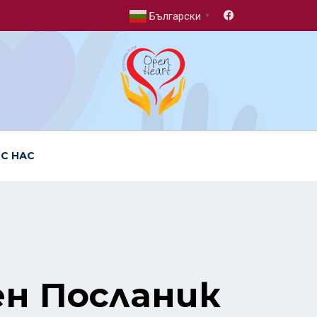
Български
▼
 С НАС
н Посланик