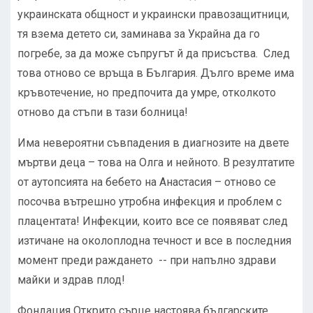
украинската общност и украински правозащитници,
тя взема детето си, заминава за Украйна да го
погребе, за да може съпругът й да присъства. След
това отново се връща в България. Дълго време има
кръвотечение, но предпочита да умре, отколкото
отново да стъпи в тази болница!
Има невероятни съвпадения в диагнозите на двете
мъртви деца – това на Олга и нейното. В резултатите
от аутопсията на бебето на Анастасия – отново се
посочва вътрешно утробна инфекция и проблем с
плацентата! Инфекции, които все се появяват след
изтичане на околоплодна течност и все в последния
момент преди раждането -- при напълно здрави
майки и здрав плод!
Фондация Открито сърце настоява българските