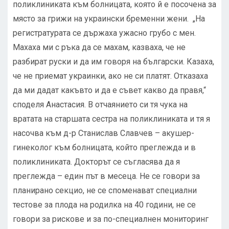
поликлиниката към болницата, която й е посочена за
място за грижи на украински бременни жени. „На
регистратурата се държаха ужасно грубо с мен.
Махаха ми с ръка да се махам, казваха, че не
разбират руски и да им говоря на български. Казаха,
че не приемат украинки, ако не си платят. Отказаха
да ми дадат какъвто и да е съвет какво да правя,“
споделя Анастасия. В отчаянието си тя чука на
вратата на старшата сестра на поликлиниката и тя я
насочва към д-р Станислав Славчев – акушер-
гинеколог към болницата, който преглежда и в
поликлиниката. Докторът се съгласява да я
преглежда – един път в месеца. Не се говори за
планирано секцио, не се споменават специални
тестове за плода на родилка на 40 години, не се
говори за рискове и за по-специалнен мониторинг