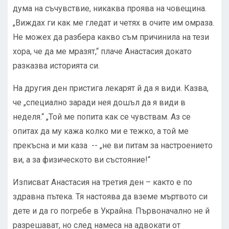
дума на съчувствие, никаква проява на човещина.
„Виждах ги как ме гледат и четях в очите им омраза.
Не можех да разбера какво съм причинила на тези
хора, че да ме мразят,“ плаче Анастасия докато
разказва историята си.
На другия ден пристига лекарят й да я види. Казва,
че „специално заради нея дошъл да я види в
неделя.“ „Той ме попита как се чувствам. Аз се
опитах да му кажа колко ми е тежко, а той ме
прекъсна и ми каза -- „не ви питам за настроението
ви, а за физическото ви състояние!“
Изписват Анастасия на третия ден – както е по
здравна пътека. Тя настоява да вземе мъртвото си
дете и да го погребе в Украйна. Първоначално не й
разрешават, но след намеса на адвокати от