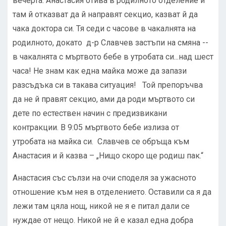
вечерта. Анастасия отива в родилното отделение и
там й отказват да й направят секцио, казват й да
чака доктора си. Тя седи с часове в чакалнята на
родилното, докато д-р Славчев застъпи на смяна --
в чакалнята с мъртвото бебе в утробата си...над шест
часа! Не знам как една майка може да запази
разсъдъка си в такава ситуация! Той препоръчва
да не й правят секцио, ами да роди мъртвото си
дете по естествен начин с предизвикани
контракции. В 9:05 мъртвото бебе излиза от
утробата на майка си. Славчев се обръща към
Анастасия и й казва – „Нищо скоро ще родиш пак.“
Анастасия със сълзи на очи споделя за ужасното
отношение към нея в отделението. Оставили са я да
лежи там цяла нощ, никой не я е питал дали се
нуждае от нещо. Никой не й е казал една добра