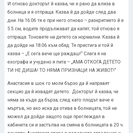
И отново докторът й казва, че е рано да влиза в
болница и я отпраща. Казва й да дойде след два
дни. На 16.06 тя е при него отново – разкритието й е
5.5 см, водите продължават да капят, той отново я
отпраща. Тоновете на детето са нормални. Казва й
да дойде на 18.06 към обяд. Тя пристига и той й
казва – „Е сега вече ще раждаш!“ Слага я на
ехографа и учудено я пита – „АМА ОТКОГА ДЕТЕТО
ТИ НЕ ДИША! ТО НЯМА ПРИЗНАЦИ НА ЖИВОТ!“
Анастасия в шок го моли бързо да й направят
секцио да й извадят детето. Докторът й казва, че
няма за къде да бърза, след като плодът вече е
мъртъв, но ако иска да отива в болницата, той не
можел да дойде защото още преглеждал в
кабинета си и застъпва на смяна в болницата в 20 ч.