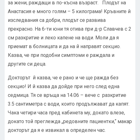
за жени, раждащи в по-късна възраст. Плодът на
Анастасия е много голям – 5 килограма! Кръвните й
изследвания са добри, плодът се развива
прекрасно. На 6-ти юни тя отива при д-р Славчев с 2
см разкритие и леко капене на води. Моли да я
приемат в болницата и да на й направят секцио.
Казва, че при подобни симптоми е раждала и
другите си деца.
Докторът й казва, че е рано и че ще ражда без
секцио! И й казва да дойде при него след една
седмица. Тя се връща на 14.06 – вече с разкритие
3.5 сантиметра с води, които продължават да капят.
Чака четири часа пред кабинета му, докато влезе,
докато той преглежда „редовните пациентки,“ макар
докторът да я е извикал в определен час.