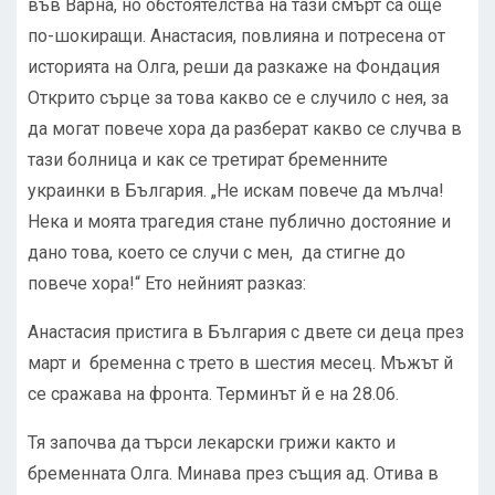
във Варна, но обстоятелства на тази смърт са още
по-шокиращи. Анастасия, повлияна и потресена от
историята на Олга, реши да разкаже на Фондация
Открито сърце за това какво се е случило с нея, за
да могат повече хора да разберат какво се случва в
тази болница и как се третират бременните
украинки в България. „Не искам повече да мълча!
Нека и моята трагедия стане публично достояние и
дано това, което се случи с мен, да стигне до
повече хора!“ Ето нейният разказ:
Анастасия пристига в България с двете си деца през
март и бременна с трето в шестия месец. Мъжът й
се сражава на фронта. Терминът й е на 28.06.
Тя започва да търси лекарски грижи както и
бременната Олга. Минава през същия ад. Отива в